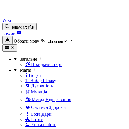
Wiki
Пошук
Ctrl
K
Discord
Обрати мову
Загальне
👋 Швидкий старт
Магія
🧪 Вступ
✨ Вибір Шляху
🌀 Духовність
☠️ Мутація
🎭 Метод Відігравання
❤️ Система Здоров'я
💊 Божі Дари
🐲 Істоти
🔮 Унікальність