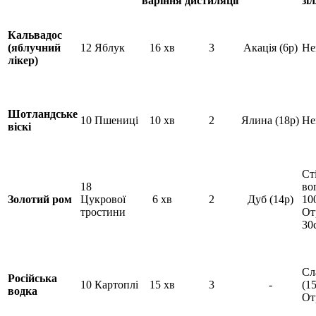
варіння
дистиляції
зі
Кальвадос
(яблучний
12 Яблук
16 хв
3
Акація (6р)
Не
лікер)
Шотландське
10 Пшениці
10 хв
2
Ялина (18р)
Не
віскі
Ст
18
во
Золотий ром
Цукрової
6 хв
2
Дуб (14р)
10
тростини
От
30
Сл
Російська
10 Картоплі
15 хв
3
-
(15
водка
От