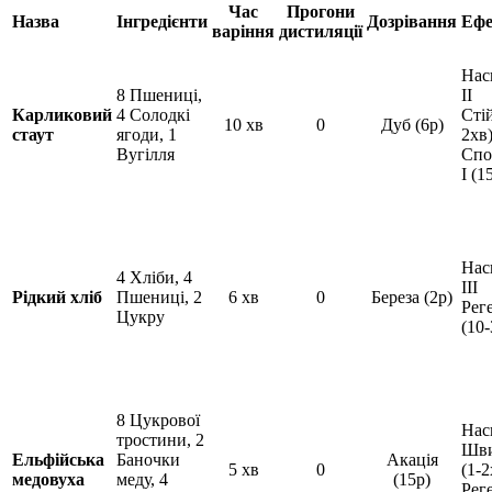
Час
Прогони
Назва
Інгредієнти
Дозрівання
Ефе
варіння
дистиляції
Нас
8 Пшениці,
II
Карликовий
4 Солодкі
Стій
10 хв
0
Дуб (6р)
стаут
ягоди, 1
2хв
Вугілля
Спо
I (1
Нас
4 Хліби, 4
III
Рідкий хліб
Пшениці, 2
6 хв
0
Береза (2р)
Реге
Цукру
(10-
8 Цукрової
Нас
тростини, 2
Шви
Ельфійська
Баночки
Акація
5 хв
0
(1-2
медовуха
меду, 4
(15р)
Реге