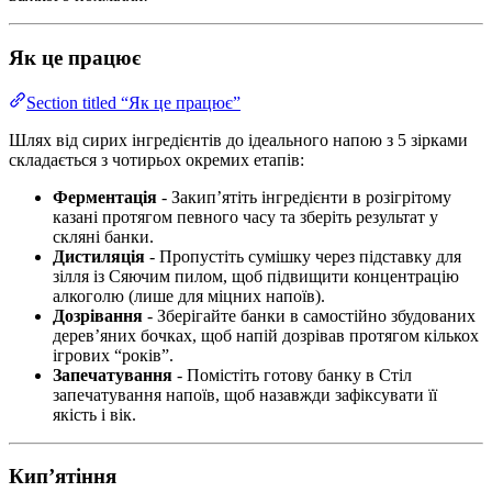
Як це працює
Section titled “Як це працює”
Шлях від сирих інгредієнтів до ідеального напою з 5 зірками
складається з чотирьох окремих етапів:
Ферментація
- Закип’ятіть інгредієнти в розігрітому
казані протягом певного часу та зберіть результат у
скляні банки.
Дистиляція
- Пропустіть сумішку через підставку для
зілля із Сяючим пилом, щоб підвищити концентрацію
алкоголю (лише для міцних напоїв).
Дозрівання
- Зберігайте банки в самостійно збудованих
дерев’яних бочках, щоб напій дозрівав протягом кількох
ігрових “років”.
Запечатування
- Помістіть готову банку в Стіл
запечатування напоїв, щоб назавжди зафіксувати її
якість і вік.
Кип’ятіння