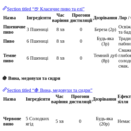
Section titled “🍺 Класичне пиво та елі”
Час
Прогони
Назва
Інгредієнти
Дозрівання
Лор /
варіння
дистиляції
Пшеничне
Освіж
3 Пшениці
8 хв
0
Береза (2р)
пиво
та бад
Будь-яка
Тради
Пиво
6 Пшениці
8 хв
0
(3р)
пабни
Смаже
Темне
Темний дуб
глибо
6 Пшениці
8 хв
0
пиво
(8р)
солод
смак.
🍇 Вина, медовухи та сидри
Section titled “🍇 Вина, медовухи та сидри”
Час
Прогони
Ефект
Назва
Інгредієнти
Дозрівання
варіння
дистиляції
зілля
Червоне
5 Солодких
Будь-яка
5 хв
0
Немає
вино
ягід
(20р)