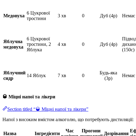
6 Цукрової
Медовуха
3 хв
0
Дуб (4р)
Немає
тростини
6 Цукрової
Підво
Яблучна
тростини, 2
4 хв
0
Дуб (4р)
дихан
медовуха
Яблука
(150с)
Яблучний
Будь-яка
14 Яблук
7 хв
0
Немає
сидр
(3р)
🥃 Міцні напої та лікери
Section titled “🥃 Міцні напої та лікери”
Напої з високим вмістом алкоголю, що потребують дистиляції:
Час
Прогони
Еф
Назва
Інгредієнти
Дозрівання