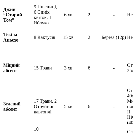
9 Пшениці,
Джин
6 Синіх
“Старий
6 хв
2
-
Не
квіток, 1
Том”
Яблуко
Текіла
8 Кактусів
15 хв
2
Береза (12р)
Не
Аньєхо
Міцний
От
15 Трави
3 хв
6
-
абсент
25
От
40
17 Трави, 2
Ми
Зелений
Отруйної
5 хв
6
-
по
абсент
картоплі
II
Ні
(4
10
Сл