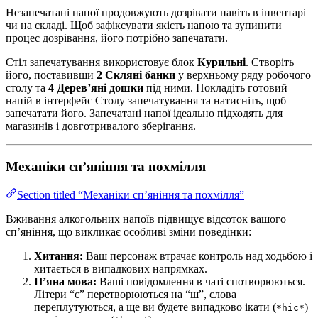
Незапечатані напої продовжують дозрівати навіть в інвентарі
чи на складі. Щоб зафіксувати якість напою та зупинити
процес дозрівання, його потрібно запечатати.
Стіл запечатування використовує блок
Курильні
. Створіть
його, поставивши
2 Скляні банки
у верхньому ряду робочого
столу та
4 Дерев’яні дошки
під ними. Покладіть готовий
напій в інтерфейс Столу запечатування та натисніть, щоб
запечатати його. Запечатані напої ідеально підходять для
магазинів і довготривалого зберігання.
Механіки сп’яніння та похмілля
Section titled “Механіки сп’яніння та похмілля”
Вживання алкогольних напоїв підвищує відсоток вашого
сп’яніння, що викликає особливі зміни поведінки:
Хитання:
Ваш персонаж втрачає контроль над ходьбою і
хитається в випадкових напрямках.
П’яна мова:
Ваші повідомлення в чаті спотворюються.
Літери “с” перетворюються на “ш”, слова
переплутуються, а ще ви будете випадково ікати (
)
*hic*