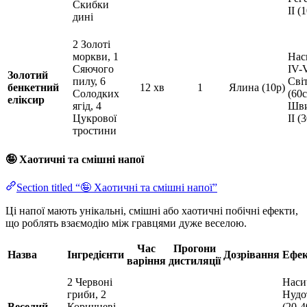
Скибки
II (
дині
2 Золоті
моркви, 1
Нас
Сяючого
IV-
Золотий
пилу, 6
Світ
бенкетний
12 хв
1
Ялина (10р)
Солодких
(60с
еліксир
ягід, 4
Шви
Цукрової
II (
тростини
🤪 Хаотичні та смішні напої
Section titled “🤪 Хаотичні та смішні напої”
Ці напої мають унікальні, смішні або хаотичні побічні ефекти,
що роблять взаємодію між гравцями дуже веселою.
Час
Прогони
Назва
Інгредієнти
Дозрівання
Ефек
варіння
дистиляції
2 Червоні
Наси
гриби, 2
Нудот
Веселий
Коричневі
(20-4