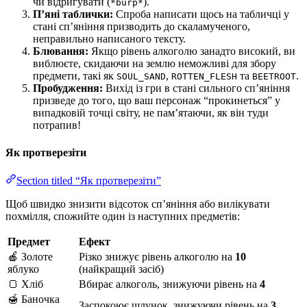
чи відригувати (
).
*burp*
П’яні таблички:
Спроба написати щось на табличці у
стані сп’яніння призводить до скаламученого,
неправильно написаного тексту.
Блювання:
Якщо рівень алкоголю занадто високий, ви
виблюєте, скидаючи на землю неможливі для збору
предмети, такі як
,
та
.
SOUL_SAND
ROTTEN_FLESH
BEETROOT
Пробудження:
Вихід із гри в стані сильного сп’яніння
призведе до того, що ваш персонаж “прокинеться” у
випадковій точці світу, не пам’ятаючи, як він туди
потрапив!
Як протверезіти
Section titled “Як протверезіти”
Щоб швидко знизити відсоток сп’яніння або вилікувати
похмілля, спожийте один із наступних предметів:
Предмет
Ефект
🍎 Золоте
Різко знижує рівень алкоголю на
10
яблуко
(найкращий засіб)
🍞 Хліб
Вбирає алкоголь, знижуючи рівень на
4
🍯 Баночка
Заспокоює шлунок, знижуючи рівень на
3