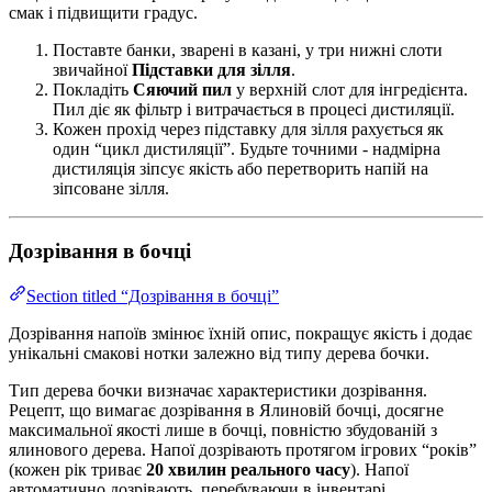
смак і підвищити градус.
Поставте банки, зварені в казані, у три нижні слоти
звичайної
Підставки для зілля
.
Покладіть
Сяючий пил
у верхній слот для інгредієнта.
Пил діє як фільтр і витрачається в процесі дистиляції.
Кожен прохід через підставку для зілля рахується як
один “цикл дистиляції”. Будьте точними - надмірна
дистиляція зіпсує якість або перетворить напій на
зіпсоване зілля.
Дозрівання в бочці
Section titled “Дозрівання в бочці”
Дозрівання напоїв змінює їхній опис, покращує якість і додає
унікальні смакові нотки залежно від типу дерева бочки.
Тип дерева бочки визначає характеристики дозрівання.
Рецепт, що вимагає дозрівання в Ялиновій бочці, досягне
максимальної якості лише в бочці, повністю збудованій з
ялинового дерева. Напої дозрівають протягом ігрових “років”
(кожен рік триває
20 хвилин реального часу
). Напої
автоматично дозрівають, перебуваючи в інвентарі