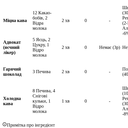
Шв
12 Какао-
(3
бобів, 2
Ре
Міцна кава
2 хв
0
-
Відра
(2-
молока
Ал
-6
5 Яєць, 2
Адвокат
Цукру, 1
(яєчний
2 хв
0
Немає (3р)
Не
Відро
лікер)
молока
Гарячий
По
3 Печива
2 хв
0
-
шоколад
(40
Шв
8 Печива, 4
(10
Снігові
Холодна
Ре
кульки, 1
1 хв
0
-
кава
(30
Відро
Ал
молока
-8
Примітка про інгредієнт