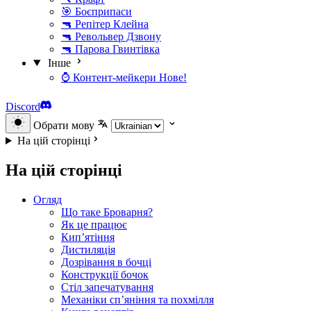
🎯 Боєприпаси
🔫 Репітер Клейна
🔫 Револьвер Дзвону
🔫 Парова Гвинтівка
Інше
⌚ Контент-мейкери
Нове!
Discord
Обрати мову
На цій сторінці
На цій сторінці
Огляд
Що таке Броварня?
Як це працює
Кип’ятіння
Дистиляція
Дозрівання в бочці
Конструкції бочок
Стіл запечатування
Механіки сп’яніння та похмілля