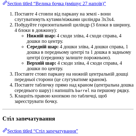
Section titled “Велика бочка (вміщує 27 напоїв)”
Поставте 4 стовпи від паркану на землі - вони
слугуватимуть кутами/ніжками циліндра 3x3x4.
Побудуйте горизонтальний циліндр (3 блоки в ширину,
4 блоки в довжину):
Нижній шар:
4 сходи зліва, 4 сходи справа, 4
дошки по центру.
Середній шар:
4 дошки зліва, 4 дошки справа, 1
дошка в передньому центрі та 1 дошка в задньому
центрі (серединку залиште порожньою).
Верхній шар:
4 сходи зліва, 4 сходи справа, 4
дошки по центру.
Поставте стовп паркану на нижній центральній дошці
передньої сторони (це слугуватиме краном).
Поставте табличку прямо над краном (центральна дошка
середнього шару) і напишіть
на першому рядку.
barrel
Клацніть правою кнопкою по табличці, щоб
зареєструвати бочку.
Стіл запечатування
Section titled “Стіл запечатування”