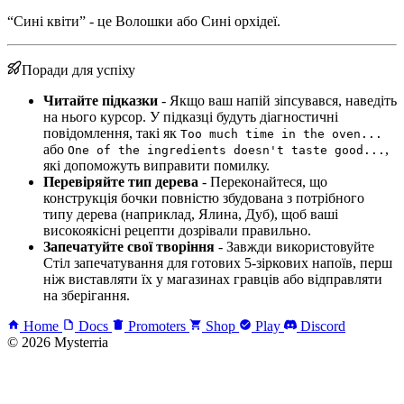
“Сині квіти” - це Волошки або Сині орхідеї.
Поради для успіху
Читайте підказки
- Якщо ваш напій зіпсувався, наведіть
на нього курсор. У підказці будуть діагностичні
повідомлення, такі як
Too much time in the oven...
або
,
One of the ingredients doesn't taste good...
які допоможуть виправити помилку.
Перевіряйте тип дерева
- Переконайтеся, що
конструкція бочки повністю збудована з потрібного
типу дерева (наприклад, Ялина, Дуб), щоб ваші
високоякісні рецепти дозрівали правильно.
Запечатуйте свої творіння
- Завжди використовуйте
Стіл запечатування для готових 5-зіркових напоїв, перш
ніж виставляти їх у магазинах гравців або відправляти
на зберігання.
Home
Docs
Promoters
Shop
Play
Discord
© 2026 Mysterria