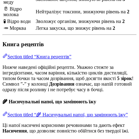
меду
🥛 Відро
Нейтралізує токсини, знижуючи рівень на
2
молока
🧪 Відро води
Зволожує організм, знижуючи рівень на
2
🥕 Морква
Легка закуска, що знижує рівень на
2
Книга рецептів
Section titled “Книга рецептів”
Нижче наведені офіційні рецепти. Уважно стежте за
інгредієнтами, часом варіння, кількістю циклів дистиляції,
типом бочки та часом дозрівання, щоб досягти якості
5 зірок
!
Символ ”-” у колонці
Дозрівання
означає, що напій готовий
одразу після розливу і не потребує часу в бочці.
🌾 Насичувальні напої, що замінюють їжу
Section titled “🌾 Насичувальні напої, що замінюють їжу”
Ці напої насичені корисними речовинами та дають ефект
Насичення
, що дозволяє повністю обійтися без твердої їжі.