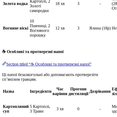
Картоплі, 2
Золота водка
18 хв
3
-
(28
Золоті
От
самородки
10
Пшениці, 2
Вогняне віскі
12 хв
3
Ялина (18р)
Не
Вогняного
порошку
☕ Особливі та протверезні напої
Section titled “☕ Особливі та протверезні напої”
Ці напої безалкогольні або допомагають протверезіти
сп’янілим гравцям.
Час
Прогони
Еф
Назва
Інгредієнти
Дозрівання
варіння
дистиляції
зі
Картопляний
5 Картоплі,
Ми
3 хв
0
-
суп
3 Трави
зд