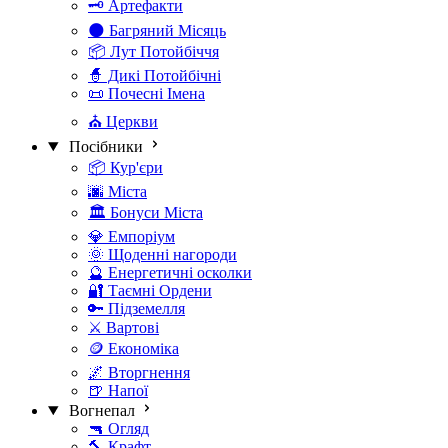
🗝️ Артефакти
🌑 Багряний Місяць
📦 Лут Потойбіччя
🧙 Дикі Потойбічні
📜 Почесні Імена
⛪ Церкви
Посібники
📦 Кур'єри
🌆 Міста
🏛️ Бонуси Міста
💎 Емпоріум
🌞 Щоденні нагороди
🔮 Енергетичні осколки
🔐 Таємні Ордени
🔑 Підземелля
⚔️ Вартові
🪙 Економіка
🌌 Вторгнення
🍺 Напої
Вогнепал
🔫 Огляд
🔨 Крафт