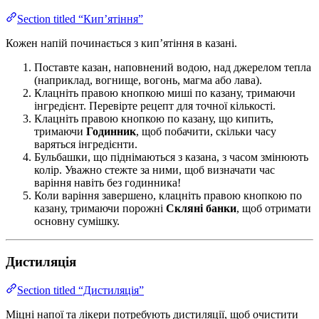
Section titled “Кип’ятіння”
Кожен напій починається з кип’ятіння в казані.
Поставте казан, наповнений водою, над джерелом тепла
(наприклад, вогнище, вогонь, магма або лава).
Клацніть правою кнопкою миші по казану, тримаючи
інгредієнт. Перевірте рецепт для точної кількості.
Клацніть правою кнопкою по казану, що кипить,
тримаючи
Годинник
, щоб побачити, скільки часу
варяться інгредієнти.
Бульбашки, що піднімаються з казана, з часом змінюють
колір. Уважно стежте за ними, щоб визначати час
варіння навіть без годинника!
Коли варіння завершено, клацніть правою кнопкою по
казану, тримаючи порожні
Скляні банки
, щоб отримати
основну сумішку.
Дистиляція
Section titled “Дистиляція”
Міцні напої та лікери потребують дистиляції, щоб очистити