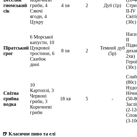
гномський
гриби, 4
4 хв
2
Дуб (1р)
Стри
сік
Сяючі
II-IV
ягоди, 4
Світі
Цукру
(30с)
Наси
6 Морської
II
капусти, 10
Підв
Піратський
Цукрової
Темний дуб
8 хв
2
дихан
грог
тростини, 6
(5р)
2хв)
Скибок
Герой
дині
(30с)
Слаб
(80с)
10
Нудот
Картоплі, 3
Світна
Нічн
Червоні
грибна
18 хв
5
-
(50-8
гриби, 3
водка
Засл
Коричневі
(2-12
гриби
Спов
(3-10
🍺 Класичне пиво та елі