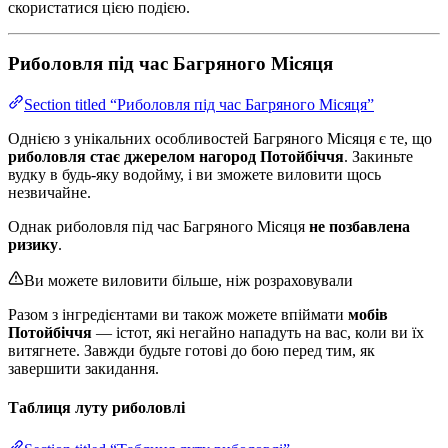
скористатися цією подією.
Риболовля під час Багряного Місяця
Section titled “Риболовля під час Багряного Місяця”
Однією з унікальних особливостей Багряного Місяця є те, що
риболовля стає джерелом нагород Потойбіччя
. Закиньте
вудку в будь-яку водойму, і ви зможете виловити щось
незвичайне.
Однак риболовля під час Багряного Місяця
не позбавлена
ризику
.
Ви можете виловити більше, ніж розраховували
Разом з інгредієнтами ви також можете впіймати
мобів
Потойбіччя
— істот, які негайно нападуть на вас, коли ви їх
витягнете. Завжди будьте готові до бою перед тим, як
завершити закидання.
Таблиця луту риболовлі