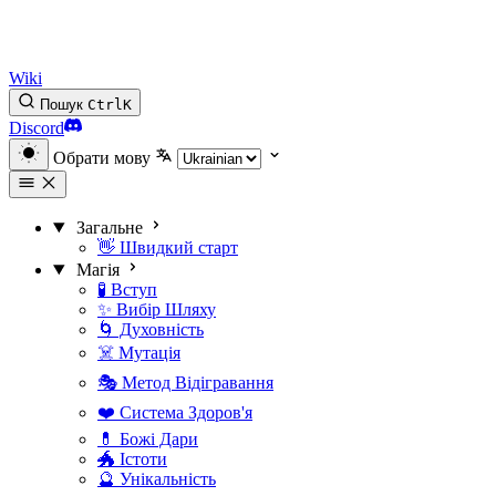
Wiki
Пошук
Ctrl
K
Discord
Обрати мову
Загальне
👋 Швидкий старт
Магія
🧪 Вступ
✨ Вибір Шляху
🌀 Духовність
☠️ Мутація
🎭 Метод Відігравання
❤️ Система Здоров'я
💊 Божі Дари
🐲 Істоти
🔮 Унікальність