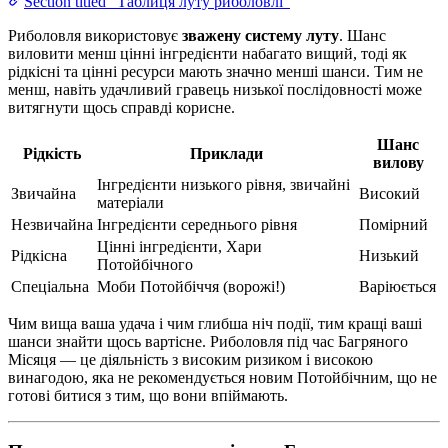
Section titled “Таблиця луту риболовлі”
Риболовля використовує
зважену систему луту
. Шанс
виловити менш цінні інгредієнти набагато вищий, тоді як
рідкісні та цінні ресурси мають значно менші шанси. Тим не
менш, навіть удачливий гравець низької послідовності може
витягнути щось справді корисне.
Шанс
Рідкість
Приклади
вилову
Інгредієнти низького рівня, звичайні
Звичайна
Високий
матеріали
Незвичайна
Інгредієнти середнього рівня
Помірний
Цінні інгредієнти, Хари
Рідкісна
Низький
Потойбічного
Спеціальна
Моби Потойбіччя (ворожі!)
Варіюється
Чим вища ваша удача і чим глибша ніч події, тим кращі ваші
шанси знайти щось вартісне. Риболовля під час Багряного
Місяця — це діяльність з високим ризиком і високою
винагодою, яка не рекомендується новим Потойбічним, що не
готові битися з тим, що вони впіймають.