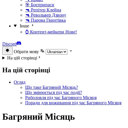
🎯 Боєприпаси
🔫 Репітер Клейна
🔫 Револьвер Дзвону
🔫 Парова Гвинтівка
Інше
⌚ Контент-мейкери
Нове!
Discord
Обрати мову
На цій сторінці
На цій сторінці
Огляд
Що таке Багряний Місяць?
Що змінюється під час події?
Риболовля під час Багряного Місяця
Поради для виживання під час Багряного Місяця
Багряний Місяць