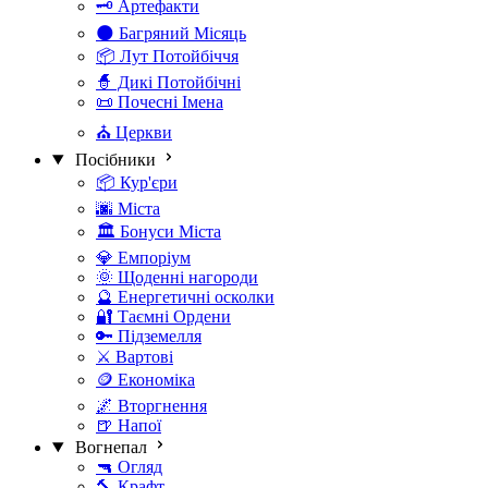
🗝️ Артефакти
🌑 Багряний Місяць
📦 Лут Потойбіччя
🧙 Дикі Потойбічні
📜 Почесні Імена
⛪ Церкви
Посібники
📦 Кур'єри
🌆 Міста
🏛️ Бонуси Міста
💎 Емпоріум
🌞 Щоденні нагороди
🔮 Енергетичні осколки
🔐 Таємні Ордени
🔑 Підземелля
⚔️ Вартові
🪙 Економіка
🌌 Вторгнення
🍺 Напої
Вогнепал
🔫 Огляд
🔨 Крафт