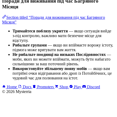
Поради для виживання під час Багряного
Місяця
Section titled “Поради для виживання під час Багряного
Місяця”
Тримайтеся поблизу укриття
— якщо ситуація вийде
з-під контролю, важливо мати безпечне місце для
відступу.
Рибальте групами
— якщо ви впіймаєте ворожу істоту,
підмога може врятувати вам життя.
Не рибальте поодинці на низьких Послідовностях
—
моби, яких ви можете впіймати, можуть бути набагато
сильнішими за ваш поточний рівень.
Використовуйте збільшену появу мобів
— якщо вам
потрібні очки відігравання або дроп із Потойбічних, це
чудовий час для полювання на істот.
Home
Docs
Promoters
Shop
Play
Discord
© 2026 Mysterria