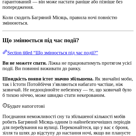
гарантований — він може настати раніше або пізніше без
попередження.
Коли сходить Багряний Місяць, правила ночі повністю
змінюються.
Що змінюється під час події?
Section titled “Що змінюється під час події?”
Ви не можете спати.
Ліжка не працюватимуть протягом усієї
події. Ви повинні виживати до ранку.
Швидкість появи істот значно збільшена.
Як звичайні моби,
так і Істоти Потойбіччя з’являються набагато частіше, ніж
зазвичай. Не недооцінюйте небезпеку — те, що зазвичай було
б тихою ніччю, може швидко стати некерованим.
Будьте напоготові
Поєднання неможливості сну та збільшеної кількості мобів
робить Багряний Місяць одним із найнебезпечніших періодів
для перебування на вулиці. Переконайтеся, що у вас є броня,
зілля та шлях до відступу до настання ночі, якщо ви плануєте