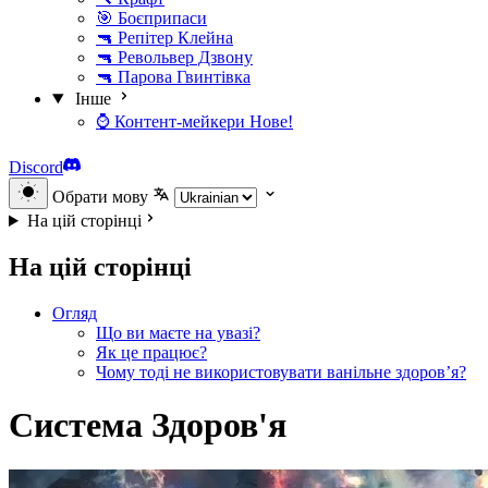
🎯 Боєприпаси
🔫 Репітер Клейна
🔫 Револьвер Дзвону
🔫 Парова Гвинтівка
Інше
⌚ Контент-мейкери
Нове!
Discord
Обрати мову
На цій сторінці
На цій сторінці
Огляд
Що ви маєте на увазі?
Як це працює?
Чому тоді не використовувати ванільне здоров’я?
Система Здоров'я