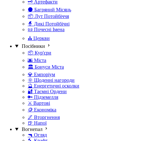
🗝️ Артефакти
🌑 Багряний Місяць
📦 Лут Потойбіччя
🧙 Дикі Потойбічні
📜 Почесні Імена
⛪ Церкви
Посібники
📦 Кур'єри
🌆 Міста
🏛️ Бонуси Міста
💎 Емпоріум
🌞 Щоденні нагороди
🔮 Енергетичні осколки
🔐 Таємні Ордени
🔑 Підземелля
⚔️ Вартові
🪙 Економіка
🌌 Вторгнення
🍺 Напої
Вогнепал
🔫 Огляд
🔨 Крафт