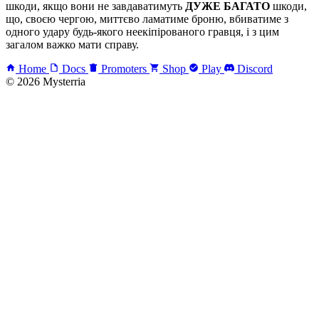
шкоди, якщо вони не завдаватимуть
ДУЖЕ БАГАТО
шкоди,
що, своєю чергою, миттєво ламатиме броню, вбиватиме з
одного удару будь-якого неекіпірованого гравця, і з цим
загалом важко мати справу.
Home
Docs
Promoters
Shop
Play
Discord
© 2026 Mysterria