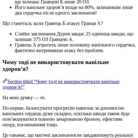
що залишає Гравцеві Б лише 20 ОЗ.
Його ванільне здоров’я впаде на 80%, залишивши лише
два сердечка після одного заклинання!
Що станеться, коли Гравець Б атакує Гравця А?
Слабке заклинання Дурня завдає 25 одиниць шкоди, що
залишає 375 ОЗ Гравцеві А.
Гравець А втратить лише половину ванільного сердечка,
фактично витримавши атаку без проблем.
Чому тоді не використовувати ванільне
здоров’я?
Section titled “Чому тоді не використовувати ванільне
здоров’я?”
На мою думку — ні.
По-перше, балансувати прогресію навичок за допомогою
ванільних сердець дуже складно, оскільки шкода також буде
пом’якшуватися повною зачарованою бронею, ефектами
опору, поглинанням тощо.
Це означає, що магічні заклинання не завдаватимуть реальної