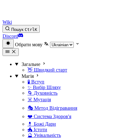
Wiki
Пошук
Ctrl
K
Discord
Обрати мову
Загальне
👋 Швидкий старт
Магія
🧪 Вступ
✨ Вибір Шляху
🌀 Духовність
☠️ Мутація
🎭 Метод Відігравання
❤️ Система Здоров'я
💊 Божі Дари
🐲 Істоти
🔮 Унікальність