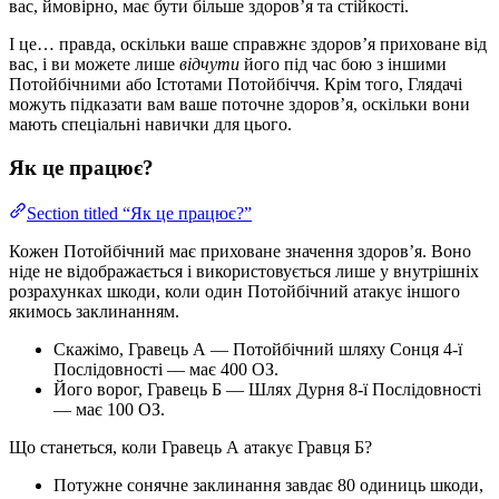
вас, ймовірно, має бути більше здоров’я та стійкості.
І це… правда, оскільки ваше справжнє здоров’я приховане від
вас, і ви можете лише
відчути
його під час бою з іншими
Потойбічними або Істотами Потойбіччя. Крім того, Глядачі
можуть підказати вам ваше поточне здоров’я, оскільки вони
мають спеціальні навички для цього.
Як це працює?
Section titled “Як це працює?”
Кожен Потойбічний має приховане значення здоров’я. Воно
ніде не відображається і використовується лише у внутрішніх
розрахунках шкоди, коли один Потойбічний атакує іншого
якимось заклинанням.
Скажімо, Гравець А — Потойбічний шляху Сонця 4-ї
Послідовності — має 400 ОЗ.
Його ворог, Гравець Б — Шлях Дурня 8-ї Послідовності
— має 100 ОЗ.
Що станеться, коли Гравець А атакує Гравця Б?
Потужне сонячне заклинання завдає 80 одиниць шкоди,