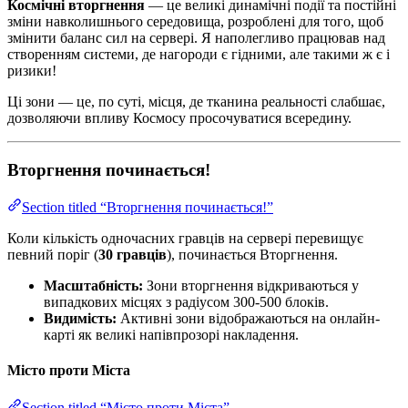
Космічні вторгнення
— це великі динамічні події та постійні
зміни навколишнього середовища, розроблені для того, щоб
змінити баланс сил на сервері. Я наполегливо працював над
створенням системи, де нагороди є гідними, але такими ж є і
ризики!
Ці зони — це, по суті, місця, де тканина реальності слабшає,
дозволяючи впливу Космосу просочуватися всередину.
Вторгнення починається!
Section titled “Вторгнення починається!”
Коли кількість одночасних гравців на сервері перевищує
певний поріг (
30 гравців
), починається Вторгнення.
Масштабність:
Зони вторгнення відкриваються у
випадкових місцях з радіусом 300-500 блоків.
Видимість:
Активні зони відображаються на онлайн-
карті як великі напівпрозорі накладення.
Місто проти Міста
Section titled “Місто проти Міста”