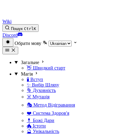
Wiki
Пошук
Ctrl
K
Discord
Обрати мову
Загальне
👋 Швидкий старт
Магія
🧪 Вступ
✨ Вибір Шляху
🌀 Духовність
☠️ Мутація
🎭 Метод Відігравання
❤️ Система Здоров'я
💊 Божі Дари
🐲 Істоти
🔮 Унікальність