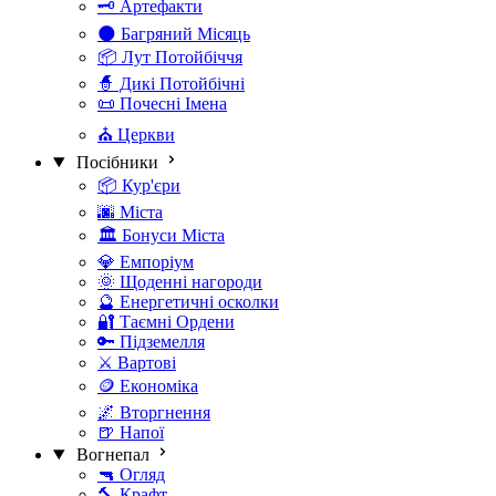
🗝️ Артефакти
🌑 Багряний Місяць
📦 Лут Потойбіччя
🧙 Дикі Потойбічні
📜 Почесні Імена
⛪ Церкви
Посібники
📦 Кур'єри
🌆 Міста
🏛️ Бонуси Міста
💎 Емпоріум
🌞 Щоденні нагороди
🔮 Енергетичні осколки
🔐 Таємні Ордени
🔑 Підземелля
⚔️ Вартові
🪙 Економіка
🌌 Вторгнення
🍺 Напої
Вогнепал
🔫 Огляд
🔨 Крафт