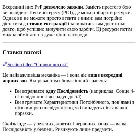
Всередині них PvP
дозволено завжди
. Замість простого бою
ви знайдете Точки інтересу (POI), де можна збирати ресурси.
Однак ви не можете просто втекти з ними; вам потрібно
дістатися до
точки екстракції
і залишатися там достатньо
довго, щоб успішно вилучити свою здобич. Ці ресурси потім
можна обміняти на дуже цінні нагороди.
Ставки високі
Section titled “Ставки високі”
Це найважливіша механіка — і вона діє
лише всередині
чорних зон
. Якщо вас там вбиває інший гравець:
Ви
втрачаєте одну Послідовність
(наприклад, Сонце 4-
ї Послідовності деградує до 5-ї).
Ви втрачаєте Характеристики Потойбічного, пов’язані з
цією вищою послідовністю, які випадуть після вашої
поразки.
Скрізь інде — у зелених, жовтих і червоних зонах — ваша
Послідовність у безпеці. Ризикують лише предмети.