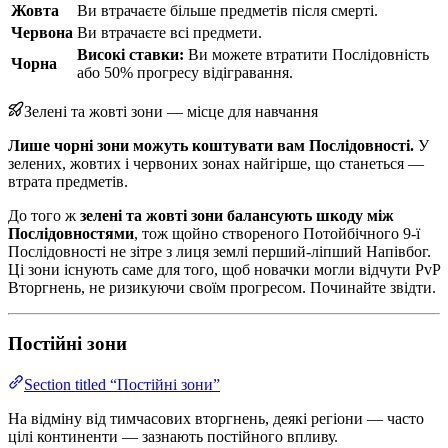
Жовта
Ви втрачаєте більше предметів після смерті.
Червона
Ви втрачаєте всі предмети.
Високі ставки:
Ви можете втратити Послідовність
Чорна
або 50% прогресу відігравання.
Зелені та жовті зони — місце для навчання
Лише чорні зони можуть коштувати вам Послідовності.
У
зелених, жовтих і червоних зонах найгірше, що станеться —
втрата предметів.
До того ж
зелені та жовті зони балансують шкоду між
Послідовностями
, тож щойно створеного Потойбічного 9-ї
Послідовності не зітре з лиця землі перший-ліпший Напівбог.
Ці зони існують саме для того, щоб новачки могли відчути PvP
Вторгнень, не ризикуючи своїм прогресом. Починайте звідти.
Постійні зони
Section titled “Постійні зони”
На відміну від тимчасових вторгнень, деякі регіони — часто
цілі континенти — зазнають постійного впливу.