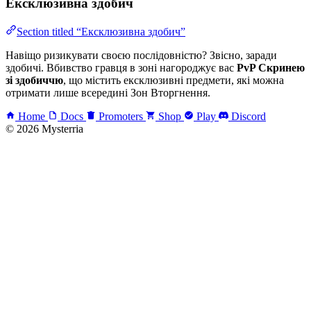
Ексклюзивна здобич
Section titled “Ексклюзивна здобич”
Навіщо ризикувати своєю послідовністю? Звісно, заради
здобичі. Вбивство гравця в зоні нагороджує вас
PvP Скринею
зі здобиччю
, що містить ексклюзивні предмети, які можна
отримати лише всередині Зон Вторгнення.
Home
Docs
Promoters
Shop
Play
Discord
© 2026 Mysterria