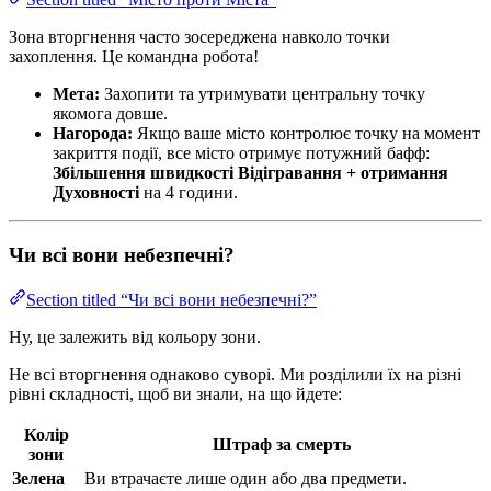
Зона вторгнення часто зосереджена навколо точки
захоплення. Це командна робота!
Мета:
Захопити та утримувати центральну точку
якомога довше.
Нагорода:
Якщо ваше місто контролює точку на момент
закриття події, все місто отримує потужний бафф:
Збільшення швидкості Відігравання + отримання
Духовності
на 4 години.
Чи всі вони небезпечні?
Section titled “Чи всі вони небезпечні?”
Ну, це залежить від кольору зони.
Не всі вторгнення однаково суворі. Ми розділили їх на різні
рівні складності, щоб ви знали, на що йдете:
Колір
Штраф за смерть
зони
Зелена
Ви втрачаєте лише один або два предмети.