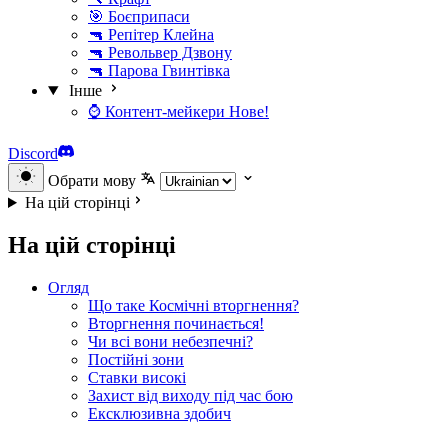
🎯 Боєприпаси
🔫 Репітер Клейна
🔫 Револьвер Дзвону
🔫 Парова Гвинтівка
Інше
⌚ Контент-мейкери
Нове!
Discord
Обрати мову
На цій сторінці
На цій сторінці
Огляд
Що таке Космічні вторгнення?
Вторгнення починається!
Чи всі вони небезпечні?
Постійні зони
Ставки високі
Захист від виходу під час бою
Ексклюзивна здобич